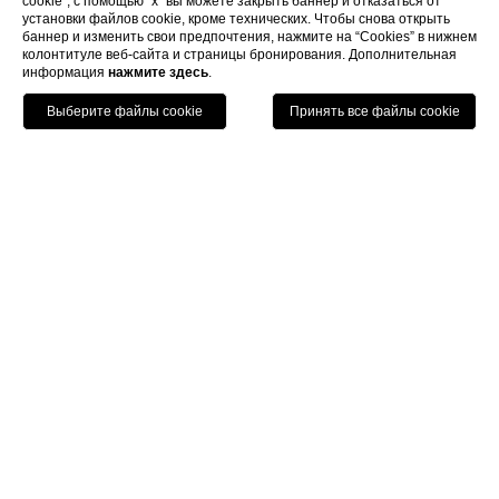
cookie"; с помощью “x” вы можете закрыть баннер и отказаться от
установки файлов cookie, кроме технических. Чтобы снова открыть
баннер и изменить свои предпочтения, нажмите на “Cookies” в нижнем
колонтитуле веб-сайта и страницы бронирования. Дополнительная
информация
нажмите здесь
.
Позвонить
Menu
Книга
Home
Номера
Дуплекс
Дуплекс
Уникальность номеров категории "дуплекс" отеля
"L’Orologio" в том, что они двухуровневые: внизу
спальня и отделанная мрамором ванная комната,
наверху – уютная гостиная с диваном-кроватью.
Окна "дуплекса" выходят на старинные центральные