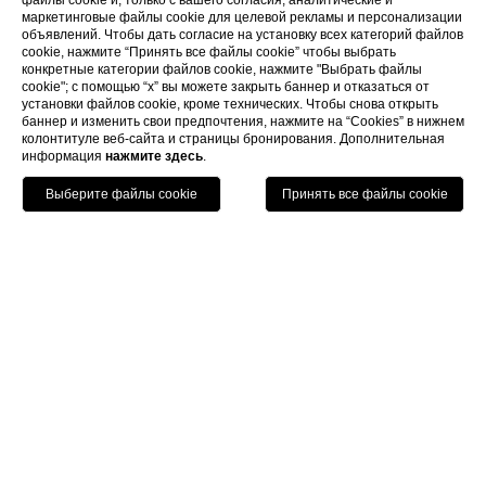
файлы cookie и, только с вашего согласия, аналитические и
маркетинговые файлы cookie для целевой рекламы и персонализации
объявлений. Чтобы дать согласие на установку всех категорий файлов
cookie, нажмите “Принять все файлы cookie” чтобы выбрать
конкретные категории файлов cookie, нажмите "Выбрать файлы
cookie"; с помощью “x” вы можете закрыть баннер и отказаться от
установки файлов cookie, кроме технических. Чтобы снова открыть
Элитная классика в самом сердце Флоренции
баннер и изменить свои предпочтения, нажмите на “Cookies” в нижнем
колонтитуле веб-сайта и страницы бронирования. Дополнительная
информация
нажмите здесь
.
Позвонить
Menu
Книга
Отели Санта Мария Новелла
Очаровательный отель
Квинтэссенция флорентийского гостеприимства
– сплав гостеприимства, которым известен город,
и элегантных помещений.