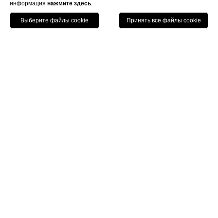
информация
нажмите здесь
.
Позвонить
Menu
Книга
Home
Номера
Люкс с видом на Кафедральный
Люкс с видом на
Кафедральный
Уникальный в своем стиле "люкс" на последнем
этаже с неповторимым видом на Кафедральный
собор, имеет собственную террасу, откуда можно
любоваться Флоренцией и ее памятниками
архитектуры.
В интерьере номера обыгрываются винтажные часы