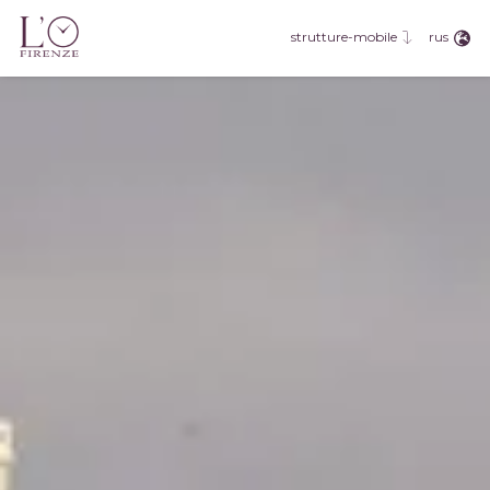
eng
fra
rus
strutture-mobile
deu
esp
rus
jpn