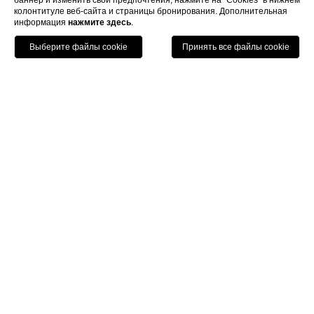
баннер и изменить свои предпочтения, нажмите на “Cookies” в нижнем
колонтитуле веб-сайта и страницы бронирования. Дополнительная
информация
нажмите здесь
.
Позвонить
Menu
Книга
Home
Отель
Путешествие с семьей
Путешествие с семьей
"Оролоджио" – идеально подходит для семей
благодаря наличию
дуплексных
,
семейных номеров
и
общения.
Дети младше 3 лет проживают бесплатно в номере
родителей.
По заказу бесплатно предоставляются колыбели,