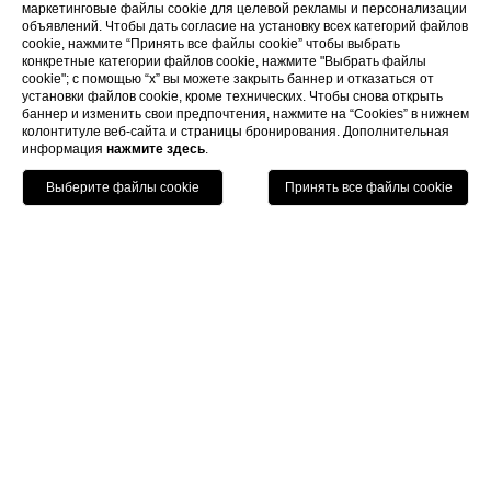
маркетинговые файлы cookie для целевой рекламы и персонализации
объявлений. Чтобы дать согласие на установку всех категорий файлов
cookie, нажмите “Принять все файлы cookie” чтобы выбрать
конкретные категории файлов cookie, нажмите "Выбрать файлы
cookie"; с помощью “x” вы можете закрыть баннер и отказаться от
установки файлов cookie, кроме технических. Чтобы снова открыть
баннер и изменить свои предпочтения, нажмите на “Cookies” в нижнем
колонтитуле веб-сайта и страницы бронирования. Дополнительная
информация
нажмите здесь
.
Позвонить
Menu
Книга
Home
Номера
гостиная
гостиная
Для тех, кто путешествует с семьей, идеальное
решение для проживания в центре города в
комфортабельной обстановке с эксклюзивным