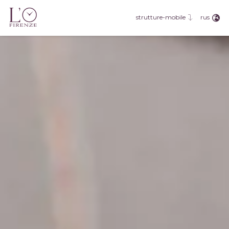
eng
fra
rus
strutture-mobile
deu
esp
rus
jpn