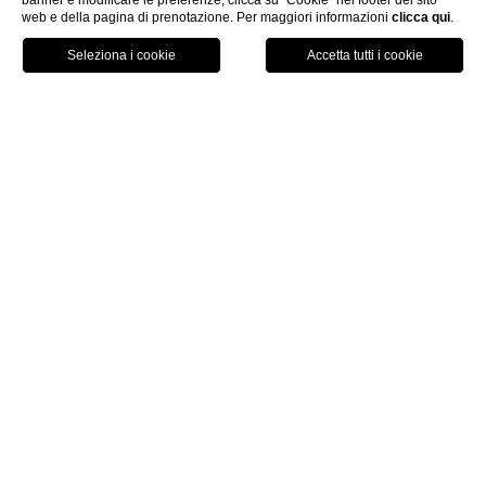
banner e modificare le preferenze, clicca su “Cookie” nel footer del sito
web e della pagina di prenotazione. Per maggiori informazioni
clicca qui
.
Chiama
Menu
Prenota
Home
Contatti
Contatti
WTB Hotels
Piazza Santa Maria Novella 6, 50123
Tel: +39 055 271 84555
Fax: +39 055 271 84177
info@wtbhotels.com
Home Page
Hotel Santa Maria Novella