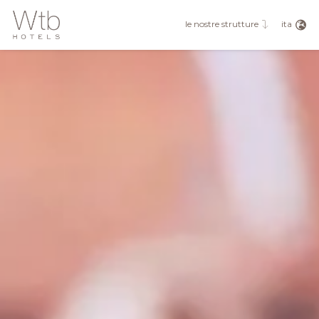
eng
fra
ita
le nostre strutture
deu
esp
rus
jpn