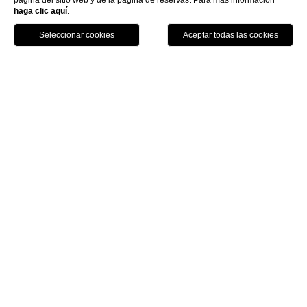
página del sitio web y de la página de reservas. Para más información
haga clic aquí
.
Llame
Menu
Reserva
Home
Contactos
Contactos
WTB Hotels
Piazza Santa Maria Novella 6, 50123
Tel: +39 055 271 84555
Fax: +39 055 271 84177
info@wtbhotels.com
Página principal
Hotel Santa Maria Novella