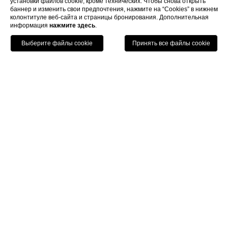
установки файлов cookie, кроме технических. Чтобы снова открыть
баннер и изменить свои предпочтения, нажмите на “Cookies” в нижнем
колонтитуле веб-сайта и страницы бронирования. Дополнительная
информация
нажмите здесь
.
Позвонить
Menu
Книга
Home
Новости