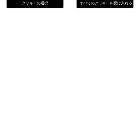
電話
予約
Menu
Home
お食事とお飲物
お食事とお飲物
ホテルの1階にあるバー「ガリバルディーノ」では、午後5時半
から深夜までコーヒーやドリンクを提供している。
当ホテルの特徴である1950〜1960年代のスタイルがこのピア
ノバーのデザインにも見られ、まさに「オールドファッショ
ン」なアメリカンバーの雰囲気が漂います。
ガリバルディーノでは、豊富な種類の温かいお飲物や冷たいお
飲物、カクテル各種といった人気の高いメニューをご用意して
おります。 経験豊富なバーテンダーが、クラシックスタイルに