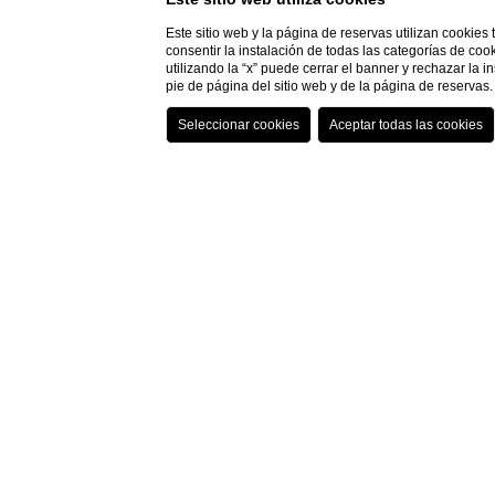
Este sitio web y la página de reservas utilizan cookies
consentir la instalación de todas las categorías de coo
utilizando la “x” puede cerrar el banner y rechazar la 
pie de página del sitio web y de la página de reserva
Do you need help?
Home
Pague por 
Pague por adelantado