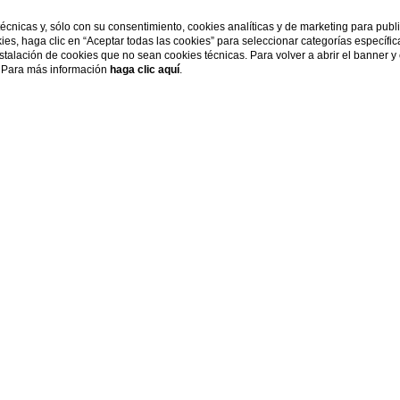
 técnicas y, sólo con su consentimiento, cookies analíticas y de marketing para pub
kies, haga clic en “Aceptar todas las cookies” para seleccionar categorías específi
instalación de cookies que no sean cookies técnicas. Para volver a abrir el banner y
s. Para más información
haga clic aquí
.
adelantado y ahorre
 y ahorre un 10%. Tarifa no reembolsable.