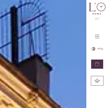
eng
ita
eng