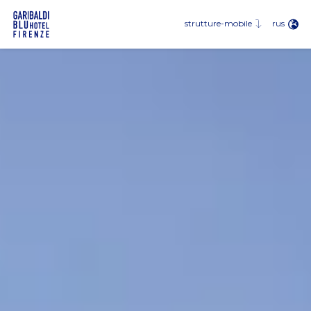
eng
fra
rus
strutture-mobile
deu
esp
rus
jpn