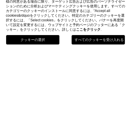
様の同意がある場合に限り、ターゲット広告および広告のパーソナライゼー
ションのために分析およびマーケティングクッキーを使用します。すべての
カテゴリーのクッキーのインストールに同意するには、“Accept all
cookies&rdquoをクリックしてください。特定のカテゴリーのクッキーを選
択するには、「Select cookies」をクリックしてください。バナーを再度開
いて設定を変更するには、ウェブサイトと予約ページのフッターにある「ク
ッキー」をクリックしてください。詳しくは
ここをクリック
.
電話
予約
Menu
Home
ロケーション
ロケーション
Hotel L'Orologio Venezia
Sestiere San Polo - Riva de L Ogio 1777 – 30125 - Venezia