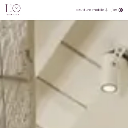
eng
fra
jpn
strutture-mobile
deu
esp
rus
jpn