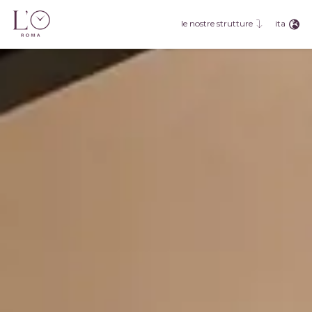
ita
le nostre strutture
ita
eng