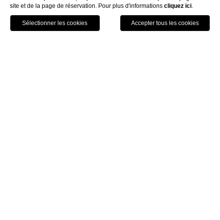
site et de la page de réservation. Pour plus d'informations
cliquez ici
.
Appelez
Menu
Réservez
Hotel L'Orologio Venise
Un lieu magique
Original et moderne, donnant sur le Canal Grande,
l’Hôtel L’Orologio est un lieu magique, idéal pour
ceux qui veulent se plonger dans l'atmosphère et
dans l’histoire de la ville sans renoncer à tous les
conforts modernes.
DÉCOUVREZ L'HÔTEL