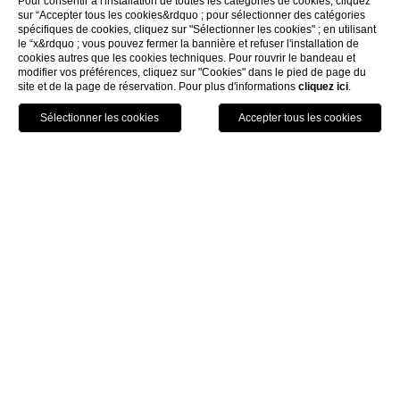
Pour consentir à l'installation de toutes les catégories de cookies, cliquez
sur “Accepter tous les cookies&rdquo ; pour sélectionner des catégories
spécifiques de cookies, cliquez sur "Sélectionner les cookies" ; en utilisant
le “x&rdquo ; vous pouvez fermer la bannière et refuser l'installation de
cookies autres que les cookies techniques. Pour rouvrir le bandeau et
modifier vos préférences, cliquez sur "Cookies" dans le pied de page du
site et de la page de réservation. Pour plus d'informations
cliquez ici
.
Appelez
Menu
Réservez
Home
Newsletter
Nom
*
:
Prénom
*
: