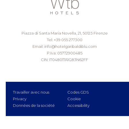
Piazza di Santa Maria Novella, 21, 50123 Firenze
Tel:
+39 055 277300
Email:
info@hotelgaribaldiblu.com
P.Iva: 05772900485
CIN: IT048017A1G83N62FF
Travailler avec nous
Codes GDS
Privacy
Cookie
Données de la société
Accessibility