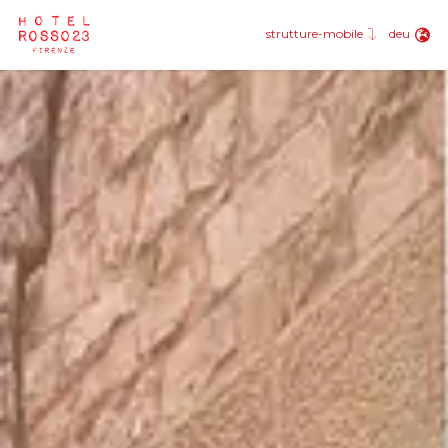
eng
fra
deu
strutture-mobile
deu
esp
rus
jpn