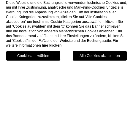
Diese Website und die Buchungsseite verwenden technische Cookies und,
nur mit Ihrer Zustimmung, analytische und Marketing-Cookies für gezielte
Werbung und die Anpassung von Anzeigen. Um der Installation aller
Cookie-Kategorien zuzustimmen, klicken Sie auf “Alle Cookies
akzeptieren” um bestimmte Cookie-Kategorien auszuwählen, klicken Sie
auf “Cookies auswählen” mit dem “x” können Sie das Banner schließen
und die Installation von anderen als technischen Cookies ablehnen. Um
das Banner erneut zu öffnen und Ihre Einstellungen zu ändern, klicken Sie
auf “Cookies” in der Fußzeile der Website und der Buchungsseite. Für
weitere Informationen
hier klicken
.
Anruf
Menu
Buchen
Home
Zimmer
Superior
Superior
Gemütliche Zimmer, in denen der Gast den raffinierten,
sauberen Stil des ganzen Hauses wiederfindet, als ideale